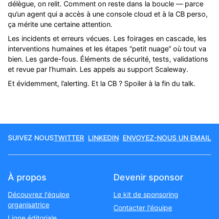
délègue, on relit. Comment on reste dans la boucle — parce
qu’un agent qui a accès à une console cloud et à la CB perso,
ça mérite une certaine attention.
Les incidents et erreurs vécues. Les foirages en cascade, les
interventions humaines et les étapes “petit nuage” où tout va
bien. Les garde-fous. Éléments de sécurité, tests, validations
et revue par l’humain. Les appels au support Scaleway.
Et évidemment, l’alerting. Et la CB ? Spoiler à la fin du talk.
SUIVEZ NOUS
TWITTER
LINKEDIN
ENVOYEZ-NOUS UN EMAIL
À propos
Devenir sponsor
Découvrez l'équipe
Le kit de sponsoring
organisatrice
Contacter l'équipe
Ligne éditoriale