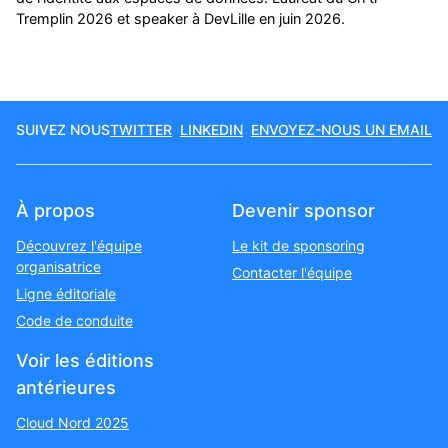
Tremplin 2026 et speaker à DevLille en juin 2026.
SUIVEZ NOUS
TWITTER
LINKEDIN
ENVOYEZ-NOUS UN EMAIL
À propos
Devenir sponsor
Découvrez l'équipe
Le kit de sponsoring
organisatrice
Contacter l'équipe
Ligne éditoriale
Code de conduite
Voir les éditions
antérieures
Cloud Nord 2025