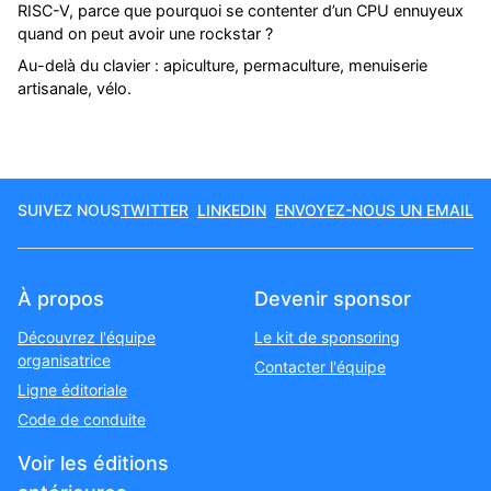
RISC-V, parce que pourquoi se contenter d’un CPU ennuyeux
quand on peut avoir une rockstar ?
Au-delà du clavier : apiculture, permaculture, menuiserie
artisanale, vélo.
SUIVEZ NOUS
TWITTER
LINKEDIN
ENVOYEZ-NOUS UN EMAIL
À propos
Devenir sponsor
Découvrez l'équipe
Le kit de sponsoring
organisatrice
Contacter l'équipe
Ligne éditoriale
Code de conduite
Voir les éditions