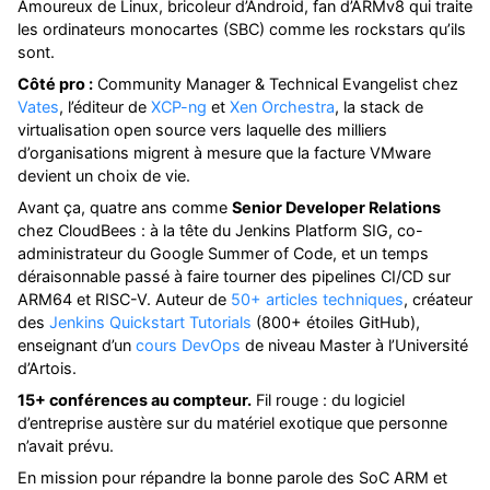
Amoureux de Linux, bricoleur d’Android, fan d’ARMv8 qui traite
les ordinateurs monocartes (SBC) comme les rockstars qu’ils
sont.
Côté pro :
Community Manager & Technical Evangelist chez
Vates
, l’éditeur de
XCP-ng
et
Xen Orchestra
, la stack de
virtualisation open source vers laquelle des milliers
d’organisations migrent à mesure que la facture VMware
devient un choix de vie.
Avant ça, quatre ans comme
Senior Developer Relations
chez CloudBees : à la tête du Jenkins Platform SIG, co-
administrateur du Google Summer of Code, et un temps
déraisonnable passé à faire tourner des pipelines CI/CD sur
ARM64 et RISC-V. Auteur de
50+ articles techniques
, créateur
des
Jenkins Quickstart Tutorials
(800+ étoiles GitHub),
enseignant d’un
cours DevOps
de niveau Master à l’Université
d’Artois.
15+ conférences au compteur.
Fil rouge : du logiciel
d’entreprise austère sur du matériel exotique que personne
n’avait prévu.
En mission pour répandre la bonne parole des SoC ARM et